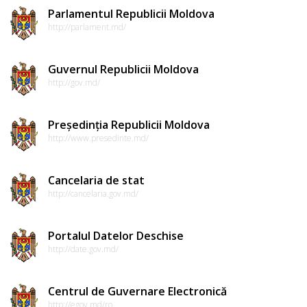
Parlamentul Republicii Moldova
http://parlament.md/
Guvernul Republicii Moldova
http://gov.md/
Președinția Republicii Moldova
http://www.presedinte.md/
Cancelaria de stat
http://cancelaria.gov.md/
Portalul Datelor Deschise
http://date.gov.md/
Centrul de Guvernare Electronică
http://egov.md/ro