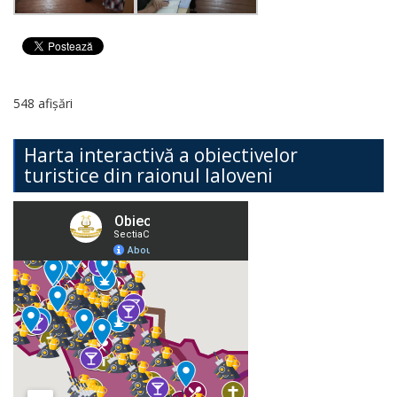
548 afișări
Harta interactivă a obiectivelor
turistice din raionul Ialoveni