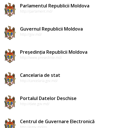
Parlamentul Republicii Moldova
http://parlament.md/
Guvernul Republicii Moldova
http://gov.md/
Președinția Republicii Moldova
http://www.presedinte.md/
Cancelaria de stat
http://cancelaria.gov.md/
Portalul Datelor Deschise
http://date.gov.md/
Centrul de Guvernare Electronică
http://egov.md/ro