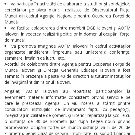
va participa în activităţi de elaborare a studiilor şi sondajelor,
cercetărilor pe piaţa muncii, realizate de Observatorul Pieţei
Muncii din cadrul Agenţiei Naţionale pentru Ocuparea Forţei de
Muncă;
va facilita colaborarea dintre membrii DGE Ialoveni şi AOFM
Ialoveni în vederea realizării politicilor în domeniul ocupării forţei
de muncă;
va promova imaginea AOFM Ialoveni în cadrul activităţilor
organizate (indiferent, împreună sau unilateral): conferinţe,
seminare, întâlniri de lucru, etc..
Acordul de colaborare dintre Agenţia pentru Ocuparea Forţei de
Muncă Ialoveni şi Direcţia Generală Educaţie Ialoveni a fost
semnat în prezenţa a peste 40 de directori ai tuturor instituţiilor
de învăţământ din raionul Ialoveni.
Angajaţii AOFM Ialoveni au repartizat participanţilor la
eveniment material informativ consistent privind serviciile pe
care le prestează Agenţia. Un viu interes a stârnit printre
conducătorii instituţiilor de învăţământ faptul că pedagogii,
înregistraţi în calitate de şomeri, şi ulterior repartizaţi la şcolile cu
o distanţă de 30 de kilometri (iar după Legea nouă privind
promovarea ocupării forţei de muncă distanţa va fi de 20 de
kilometri), beneficiază de serviciul mobilitate, cu suport financiar