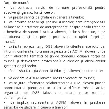
forţei de muncă;
va contracta servicii de formare profesională pentru
absolvenţii gimnaziilor şi liceelor;
va presta servicii de ghidare în carieră a tinerilor;
va informa absolvenţii şcolilor şi liceelor, care intenţionează
să lanseze o activitate de antreprenoriat, despre posibilitatea de
a beneficia de suportul AOFM Ialoveni, inclusiv financiar, după
aprobarea Legii noi privind promovarea ocupării forţei de
muncă;
va invita reprezentanţii DGE Ialoveni la diferite mese rotunde,
întruniri, conferinţe, forumuri organizate de AOFM Ialoveni, unde
vor fi abordate tematici ce ţin de domeniul ocupării forţei de
muncă şi dezvoltarea profesională a elevilor şi absolvenţilor
gimnaziilor şi liceelor.
La rândul său Direcţia Generală Educaţie Ialoveni, printre altele:
va declara la AOFM Ialoveni locurile vacante de muncă;
va asigura informarea colaboratorilor AOFM Ialoveni privind
oportunitatea participării acestora la diferite măsuri active
organizate de DGE Ialoveni: seminare, mese rotunde,
conferinţe, etc;
va implica reprezentanţii AOFM Ialoveni în prestarea
serviciilor de ghidare în carieră a tinerilor;