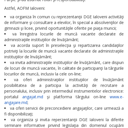
Astfel, AOFM Ialoveni:
va organiza în comun cu reprezentanţii DGE Ialoveni activităţi
de informare şi consultare a elevilor, în special a absolvenţilor de
gimnazii şi licee, privind oportunităţile oferite pe piaţa muncii;
va înregistra locurile de muncă vacante declarate de
administraţiile instituţiilor de învăţământ;
va acorda suport în preselecţia şi repartizarea candidaţilor
potriviţi la locurile de muncă vacante declarate de administraţiile
instituţiilor de învăţământ;
va invita administraţiile instituţiilor de învăţământ, care dispun
de locuri de muncă vacante, în calitate de participanţi la târgurile
locurilor de muncă, inclusiv la cele on-line;
va oferi administraţiilor instituţiilor de învăţământ
posibilitatea de a participa la activităţi de recrutare a
personalului, inclusiv prin intermediul instrumentelor electronice:
portalul
angajat.md
şi platforma târgului on-line
www.e-
angajare.md
;
va oferi servicii de preconcediere angajaţilor, care urmează a
fi disponibilizaţi;
va organiza şi invita reperzentanţii DGE Ialoveni la diferite
seminare informative privind legislaţia din domeniul ocupării