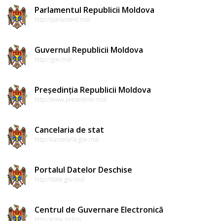
Parlamentul Republicii Moldova
http://parlament.md/
Guvernul Republicii Moldova
http://gov.md/
Președinția Republicii Moldova
http://www.presedinte.md/
Cancelaria de stat
http://cancelaria.gov.md/
Portalul Datelor Deschise
http://date.gov.md/
Centrul de Guvernare Electronică
http://egov.md/ro