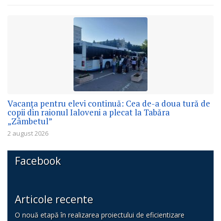
Vacanța pentru elevi continuă: Cea de-a doua tură de
copii din raionul Ialoveni a plecat la Tabăra
„Zâmbetul”
2 august 2026
Facebook
Articole recente
O nouă etapă în realizarea proiectului de eficientizare