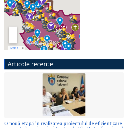
Articole recente
O nouă etapă în realizarea proiectului de eficientizare