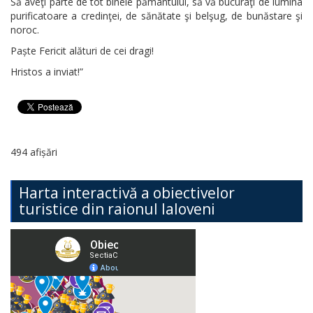
Să aveţi parte de tot binele pământului, să vă bucuraţi de lumina
purificatoare a credinţei, de sănătate şi belşug, de bunăstare şi
noroc.
Paște Fericit alături de cei dragi!
Hristos a inviat!”
494 afișări
Harta interactivă a obiectivelor
turistice din raionul Ialoveni