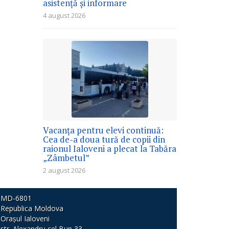
asistență și informare
4 august 2026
Vacanța pentru elevi continuă:
Cea de-a doua tură de copii din
raionul Ialoveni a plecat la Tabăra
„Zâmbetul”
2 august 2026
MD-6801
Republica Moldova
Orașul Ialoveni
str. Alexandru cel Bun 33