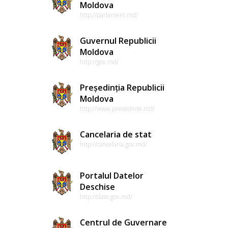
Moldova
http://parlament.md/
Guvernul Republicii
Moldova
http://gov.md/
Președinția Republicii
Moldova
http://www.presedinte.md/
Cancelaria de stat
http://cancelaria.gov.md/
Portalul Datelor
Deschise
http://date.gov.md/
Centrul de Guvernare