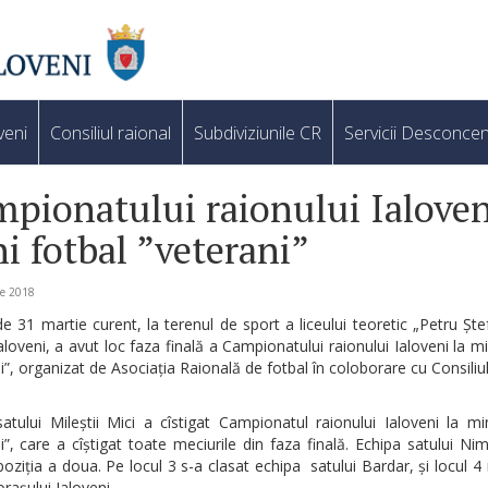
veni
Consiliul raional
Subdiviziunile CR
Servicii Desconcen
pionatului raionului Ialoven
i fotbal ”veterani”
ie 2018
de 31 martie curent, la terenul de sport a liceului teoretic „Petru Șt
Ialoveni, a avut loc faza finală a Campionatului raionului Ialoveni la mi
i”, organizat de Asociația Raională de fotbal în coloborare cu Consiliu
atului Mileștii Mici a cîstigat Campionatul raionului Ialoveni la mi
i”, care a cîștigat toate meciurile din faza finală. Echipa satului N
oziția a doua. Pe locul 3 s-a clasat echipa satului Bardar, și locul 4
orașului Ialoveni.