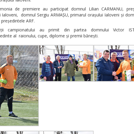
monia de premiere au participat domnul Lilian CARMANU, preș
i Ialoveni, domnul Sergiu ARMAȘU, primarul orașului Ialoveni și do
 președintele ARF.
nții campionatului au primit din partea domnului Victor IST
edinte al raionului, cupe, diplome și premii bănești.