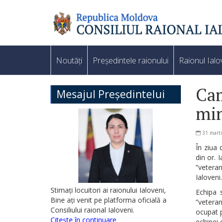
Noutăți
Președintele raionului
Raionul Ialo
Cam
Mesajul Președintelui
min
31 mart
În ziua 
din or. 
”veteran
Ialoveni.
Stimați locuitori ai raionului Ialoveni,
Echipa s
Bine ați venit pe platforma oficială a
”veteran
Consiliului raional Ialoveni.
ocupat p
Citește în continuare
echipei 