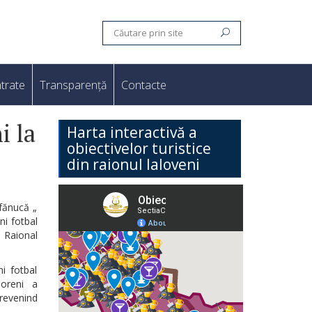
trate
Transparență
Contacte
i la
Harta interactivă a
obiectivelor turistice
din raionul Ialoveni
efănucă „
ni fotbal
l Raional
ni fotbal
imoreni a
 revenind