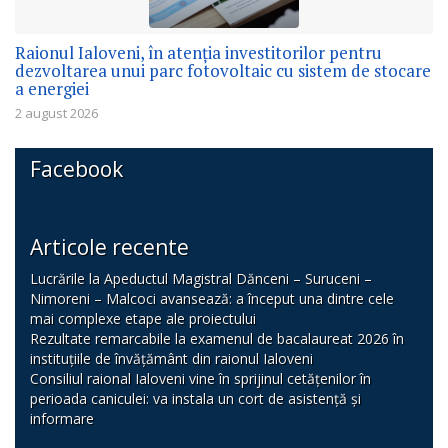
Raionul Ialoveni, în atenția investitorilor pentru
dezvoltarea unui parc fotovoltaic cu sistem de stocare
a energiei
2 august 2026
Facebook
Articole recente
Lucrările la Apeductul Magistral Dănceni – Suruceni –
Nimoreni – Malcoci avansează: a început una dintre cele
mai complexe etape ale proiectului
Rezultate remarcabile la examenul de bacalaureat 2026 în
instituțiile de învățământ din raionul Ialoveni
Consiliul raional Ialoveni vine în sprijinul cetățenilor în
perioada caniculei: va instala un cort de asistență și
informare