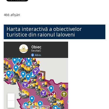
466 afișări
Harta interactivă a obiectivelor
turistice din raionul Ialoveni