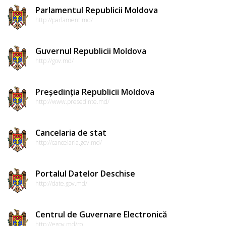
Parlamentul Republicii Moldova
http://parlament.md/
Guvernul Republicii Moldova
http://gov.md/
Președinția Republicii Moldova
http://www.presedinte.md/
Cancelaria de stat
http://cancelaria.gov.md/
Portalul Datelor Deschise
http://date.gov.md/
Centrul de Guvernare Electronică
http://egov.md/ro