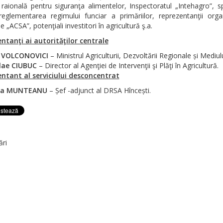
 raională pentru siguranţa alimentelor, Inspectoratul „Intehagro”, spe
eglementarea regimului funciar a primăriilor, reprezentanţii organ
le „ACSA”, potenţiali investitori în agricultură ş.a.
ntanţi ai autorităţilor centrale
u VOLCONOVICI
– Ministrul Agriculturii, Dezvoltării Regionale și Mediulu
lae CIUBUC
– Director al Agenţiei de Intervenţii şi Plăţi în Agricultură.
ntant al serviciului desconcentrat
isa MUNTEANU
– Șef -adjunct al DRSA Hîncești.
ări