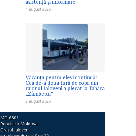
asistență și informare
4 august 2026
Vacanța pentru elevi continuă:
Cea de-a doua tură de copii din
raionul Ialoveni a plecat la Tabăra
„Zâmbetul”
2 august 2026
MD-6801
Republica Moldova
Orașul Ialoveni
str. Alexandru cel Bun 33