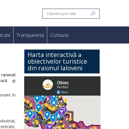
trate
Transparență
Contacte
Harta interactivă a
obiectivelor turistice
din raionul Ialoveni
 raional
tură şi
ionare în
ustrial,
entrate,