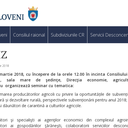
veni
Consiliul raional
Subdiviziunile CR
Servicii Desconcen
IZ
ie 2018
martie 2018, cu începere de la orele 12.00 în incinta Consiliului
ni, sala mare de şedinţe, Direcţia economie, agricul
ru
organizează seminar cu tematica:
rmarea producătorilor agricoli cu privire la oportunitățile de subvenț
ură și dezvoltare rurală, perspectivele subvenționării pentru anul 2018;
și dăunători de carantină a culturilor agricole.
tori şi specialişti ai agenţilor economici din complexul agroind
tori ai gospodăriilor ţărăneşti, colaboratorii serviciilor desconc