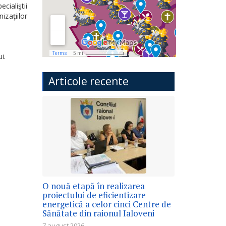
cialiştii
izaţiilor
i.
Articole recente
O nouă etapă în realizarea
proiectului de eficientizare
energetică a celor cinci Centre de
Sănătate din raionul Ialoveni
7 august 2026