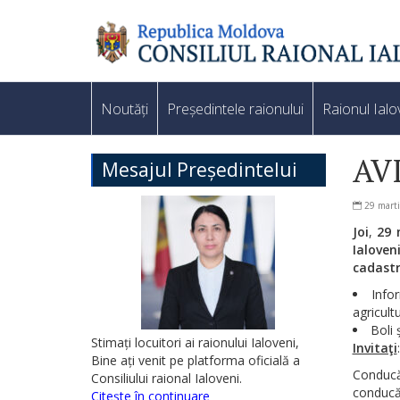
Noutăți
Președintele raionului
Raionul Ialo
AV
Mesajul Președintelui
29 mart
Joi
,
29 
Ialove
cadast
Info
agricult
Boli 
Stimați locuitori ai raionului Ialoveni,
Invitaţi
:
Bine ați venit pe platforma oficială a
Conducă
Consiliului raional Ialoveni.
conducă
Citește în continuare