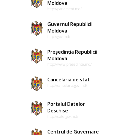
Moldova
http://parlament.md/
Guvernul Republicii
Moldova
http://gov.md/
Președinția Republicii
Moldova
http://www.presedinte.md/
Cancelaria de stat
http://cancelaria.gov.md/
Portalul Datelor
Deschise
http://date.gov.md/
Centrul de Guvernare