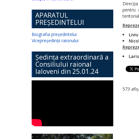
Direcţia
pentru r
APARATUL
teritoria
PREȘEDINTELUI
Repreze
Biografia președintelui
Livi
Vicepreședinții raionului
Nico
Repreze
Ședința extraordinară a
Lar
Consiliului raional
Ialoveni din 25.01.24
573 afiș