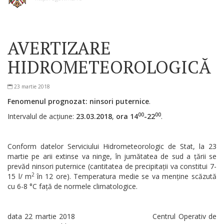
AVERTIZARE
HIDROMETEOROLOGICĂ
23 martie 2018
Fenomenul prognozat: ninsori puternice
.
00
00
Intervalul de acțiune:
23.03.2018
,
ora 14
-22
.
Conform datelor Serviciului Hidrometeorologic de Stat, la 23
martie pe arii extinse va ninge, în jumătatea de sud a țării se
prevăd ninsori puternice (cantitatea de precipitații va constitui 7-
2
15 l/ m
în 12 ore). Temperatura medie se va menține scăzută
cu 6-8 °C față de normele climatologice.
data 22 martie 2018 Centrul Operativ de