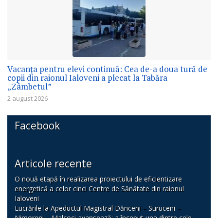
Vacanța pentru elevi continuă: Cea de-a doua tură de
copii din raionul Ialoveni a plecat la Tabăra
„Zâmbetul”
2 august 2026
Facebook
Articole recente
O nouă etapă în realizarea proiectului de eficientizare
energetică a celor cinci Centre de Sănătate din raionul
Ialoveni
Lucrările la Apeductul Magistral Dănceni – Suruceni –
Nimoreni – Malcoci avansează: a început una dintre cele