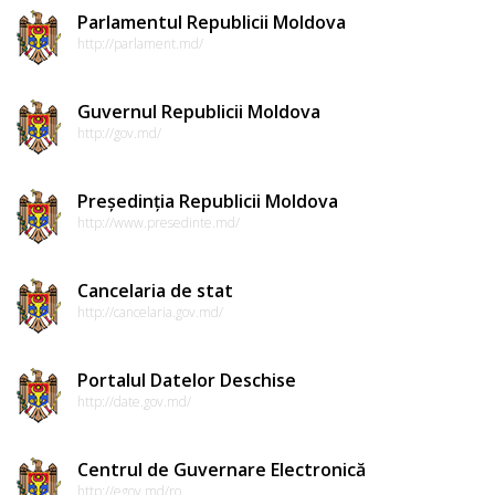
Parlamentul Republicii Moldova
http://parlament.md/
Guvernul Republicii Moldova
http://gov.md/
Președinția Republicii Moldova
http://www.presedinte.md/
Cancelaria de stat
http://cancelaria.gov.md/
Portalul Datelor Deschise
http://date.gov.md/
Centrul de Guvernare Electronică
http://egov.md/ro