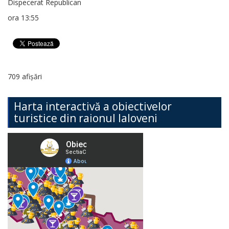
Dispecerat Republican
ora 13:55
709 afișări
Harta interactivă a obiectivelor
turistice din raionul Ialoveni