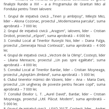
finaliştii Rundei a XVI – a a Programului de Granturi Mici al
Fondului pentru Tineri Ialoveni:
Grupul de iniţiativă civică ,,Tineri şi ambiţioşi”, Mileştii Mici,
lider – Aliona Cozonac, proiectul ,,Modernizarea parcului”, suma
aprobrată – 7 000 lei;
Grupul de iniţiativă civică ,,Aragorn”, Ialoveni, lider – Cristian
Drobot, proiectul ,,eSport”, suma aprobrată – 4 000 lei;
Consiliul Local al Tinerilor Ruseştii Noi, lider – Diana Fulga,
proiectul ,,Generaţia Nouă Contează”, suma aprobrată – 4 000
lei;
Grupul de iniţiativă civică ,,Vectorii de la Olimp”, Costeşti, lider
– Liliana Mereacre, proiectul ,,Un pas spre egalitate”, suma
aprobrată – 4 000 lei;
Consiliul Local al Tinerilor Bardar, lider – Cristian Moşneaga,
proiectul ,,Aşteptăm zîmbind”, suma aprobrată – 5 000 lei;
Clubul tinerelor mămici din Văsieni, lider – Ana – Maria Darii,
proiectul ,,Un ungheraş de poveste pentru fiecare copil”, suma
aprobrată – 7 000 lei;
Consiliul Elevilor L. T. ,,Aurel David”, Bardar, lider – Cristian
Moşneaga, proiectul ,,Util. Plăcut. Modern”, suma aprobrată –
5 000 lei;
Grupul de iniţiativă civică ,,LEAD 2017”, Costeşti, lider – Andrei