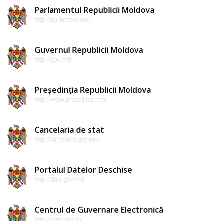
Parlamentul Republicii Moldova
http://parlament.md/
Guvernul Republicii Moldova
http://gov.md/
Președinția Republicii Moldova
http://www.presedinte.md/
Cancelaria de stat
http://cancelaria.gov.md/
Portalul Datelor Deschise
http://date.gov.md/
Centrul de Guvernare Electronică
http://egov.md/ro