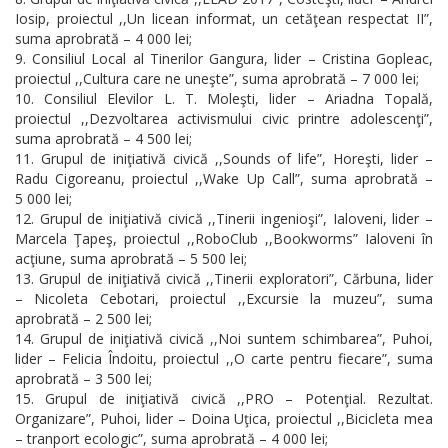
Iosip, proiectul ,,Un licean informat, un cetăţean respectat II”,
suma aprobrată – 4 000 lei;
Consiliul Local al Tinerilor Gangura, lider – Cristina Gopleac,
proiectul ,,Cultura care ne uneşte”, suma aprobrată – 7 000 lei;
Consiliul Elevilor L. T. Moleşti, lider – Ariadna Topală,
proiectul ,,Dezvoltarea activismului civic printre adolescenţi”,
suma aprobrată – 4 500 lei;
Grupul de iniţiativă civică ,,Sounds of life”, Horeşti, lider –
Radu Cigoreanu, proiectul ,,Wake Up Call”, suma aprobrată –
5 000 lei;
Grupul de iniţiativă civică ,,Tinerii ingenioşi”, Ialoveni, lider –
Marcela Ţapeş, proiectul ,,RoboClub ,,Bookworms” Ialoveni în
acţiune, suma aprobrată – 5 500 lei;
Grupul de iniţiativă civică ,,Tinerii exploratori”, Cărbuna, lider
– Nicoleta Cebotari, proiectul ,,Excursie la muzeu”, suma
aprobrată – 2 500 lei;
Grupul de iniţiativă civică ,,Noi suntem schimbarea”, Puhoi,
lider – Felicia Îndoitu, proiectul ,,O carte pentru fiecare”, suma
aprobrată – 3 500 lei;
Grupul de iniţiativă civică ,,PRO – Potenţial. Rezultat.
Organizare”, Puhoi, lider – Doina Uţica, proiectul ,,Bicicleta mea
– tranport ecologic”, suma aprobrată – 4 000 lei;