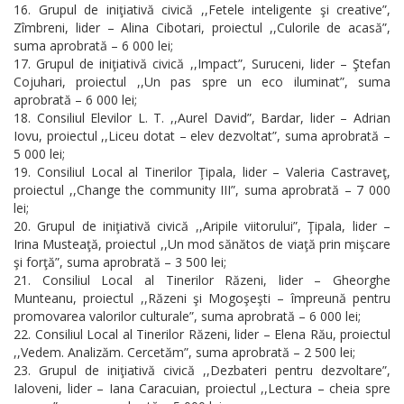
Grupul de iniţiativă civică ,,Fetele inteligente şi creative”,
Zîmbreni, lider – Alina Cibotari, proiectul ,,Culorile de acasă”,
suma aprobrată – 6 000 lei;
Grupul de iniţiativă civică ,,Impact”, Suruceni, lider – Ştefan
Cojuhari, proiectul ,,Un pas spre un eco iluminat”, suma
aprobrată – 6 000 lei;
Consiliul Elevilor L. T. ,,Aurel David”, Bardar, lider – Adrian
Iovu, proiectul ,,Liceu dotat – elev dezvoltat”, suma aprobrată –
5 000 lei;
Consiliul Local al Tinerilor Ţipala, lider – Valeria Castraveţ,
proiectul ,,Change the community III”, suma aprobrată – 7 000
lei;
Grupul de iniţiativă civică ,,Aripile viitorului”, Ţipala, lider –
Irina Musteaţă, proiectul ,,Un mod sănătos de viaţă prin mişcare
şi forţă”, suma aprobrată – 3 500 lei;
Consiliul Local al Tinerilor Răzeni, lider – Gheorghe
Munteanu, proiectul ,,Răzeni şi Mogoşeşti – împreună pentru
promovarea valorilor culturale”, suma aprobrată – 6 000 lei;
Consiliul Local al Tinerilor Răzeni, lider – Elena Rău, proiectul
,,Vedem. Analizăm. Cercetăm”, suma aprobrată – 2 500 lei;
Grupul de iniţiativă civică ,,Dezbateri pentru dezvoltare”,
Ialoveni, lider – Iana Caracuian, proiectul ,,Lectura – cheia spre