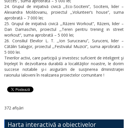
succes”, suma aprobrată – 5 000 lei;
Grupul de iniţiativă civică ,,Eco-Sociteni”, Sociteni, lider –
Alexandra Moldovanu, proiectul ,,Volunteer’s house”, suma
aprobrată – 7 000 lei;
Grupul de iniţiativă civică ,,Răzeni Workout”, Răzeni, lider –
Dan Damaschin, proiectul ,,Teren pentru trening in street
workout”, suma aprobrată – 5 000 lei;
Consiliul Elevilor L. T. ,,Ion Suruceanu”, Suruceni, lider –
Cătălin Salagor, proiectul ,,Festivalul Muzicii”, suma aprobrată –
5 000 lei.
Tinerilor activi, care participă şi investesc suficient de inteligent şi
înţelept în dezvoltarea durabilă a localităţilor noastre, le dorim
succese notabile şi-i asigurăm de susţinerea dministraţiei
raionului Ialoveni în realizarea proiectelor comunitare !
372 afișări
Harta interactivă a obiectivelor