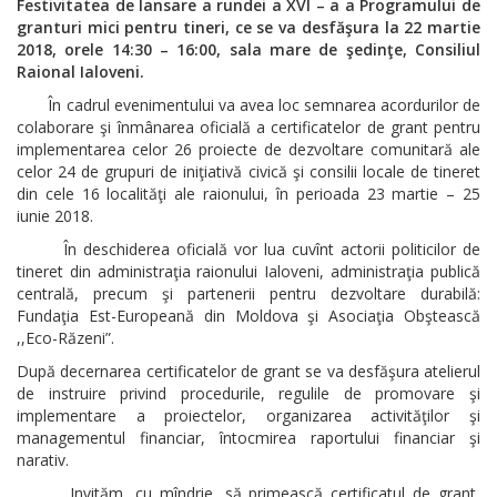
Festivitatea de lansare a rundei a XVI – a a Programului de
granturi mici pentru tineri, ce se va desfăşura la 22 martie
2018, orele 14:30 – 16:00, sala mare de şedinţe, Consiliul
Raional Ialoveni.
În cadrul evenimentului va avea loc semnarea acordurilor de
colaborare şi înmânarea oficială a certificatelor de grant pentru
implementarea celor 26 proiecte de dezvoltare comunitară ale
celor 24 de grupuri de iniţiativă civică şi consilii locale de tineret
din cele 16 localităţi ale raionului, în perioada 23 martie – 25
iunie 2018.
În deschiderea oficială vor lua cuvînt actorii politicilor de
tineret din administraţia raionului Ialoveni, administraţia publică
centrală, precum şi partenerii pentru dezvoltare durabilă:
Fundaţia Est-Europeană din Moldova şi Asociaţia Obştească
,,Eco-Răzeni”.
După decernarea certificatelor de grant se va desfăşura atelierul
de instruire privind procedurile, regulile de promovare şi
implementare a proiectelor, organizarea activităţilor şi
managementul financiar, întocmirea raportului financiar şi
narativ.
Invităm, cu mîndrie, să primească certificatul de grant,