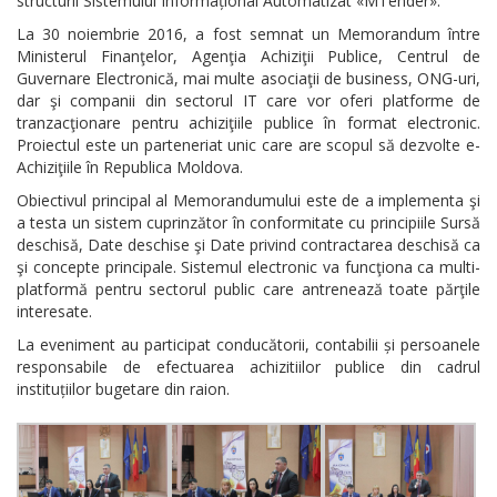
structurii Sistemului Informațional Automatizat «MTender».
La 30 noiembrie 2016, a fost semnat un Memorandum între
Ministerul Finanţelor, Agenţia Achiziţii Publice, Centrul de
Guvernare Electronică, mai multe asociaţii de business, ONG-uri,
dar şi companii din sectorul IT care vor oferi platforme de
tranzacţionare pentru achiziţiile publice în format electronic.
Proiectul este un parteneriat unic care are scopul să dezvolte e-
Achiziţiile în Republica Moldova.
Obiectivul principal al Memorandumului este de a implementa şi
a testa un sistem cuprinzător în conformitate cu principiile Sursă
deschisă, Date deschise şi Date privind contractarea deschisă ca
şi concepte principale. Sistemul electronic va funcţiona ca multi-
platformă pentru sectorul public care antrenează toate părţile
interesate.
La eveniment au participat conducătorii, contabilii și persoanele
responsabile de efectuarea achizitiilor publice din cadrul
instituțiilor bugetare din raion.