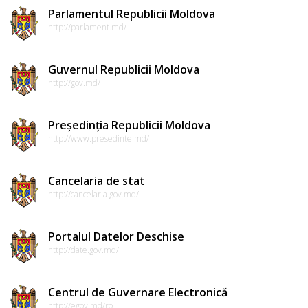
Parlamentul Republicii Moldova
http://parlament.md/
Guvernul Republicii Moldova
http://gov.md/
Președinția Republicii Moldova
http://www.presedinte.md/
Cancelaria de stat
http://cancelaria.gov.md/
Portalul Datelor Deschise
http://date.gov.md/
Centrul de Guvernare Electronică
http://egov.md/ro