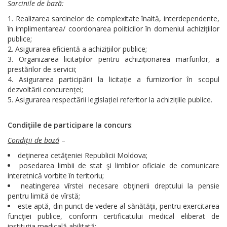
Sarcinile de bază:
Realizarea sarcinelor de complexitate înaltă, interdependente,
în implimentarea/ coordonarea politicilor în domeniul achizițiilor
publice;
Asigurarea eficientă a achizițiilor publice;
Organizarea licitațiilor pentru achiziționarea marfurilor, a
prestărilor de servicii;
Asigurarea participării la licitație a furnizorilor în scopul
dezvoltării concurenței;
Asigurarea respectării legislației referitor la achizițiile publice.
Condiţiile de participare la concurs
:
Condiţii de bază
–
deţinerea cetăţeniei Republicii Moldova;
posedarea limbii de stat şi limbilor oficiale de comunicare
interetnică vorbite în teritoriu;
neatingerea vîrstei necesare obţinerii dreptului la pensie
pentru limită de vîrstă;
este aptă, din punct de vedere al sănătăţii, pentru exercitarea
funcţiei publice, conform certificatului medical eliberat de
instituţia medicală abilitată;