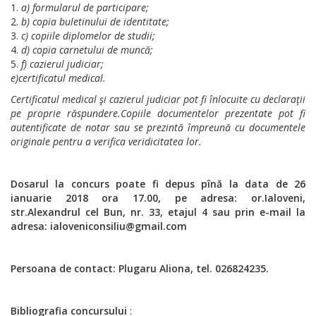
a) formularul de participare;
b) copia buletinului de identitate;
c) copiile diplomelor de studii;
d) copia carnetului de muncă;
f) cazierul judiciar;
e)certificatul medical.
Certificatul medical şi cazierul judiciar pot fi înlocuite cu declaraţii
pe proprie răspundere.
Copiile documentelor prezentate pot fi
autentificate de notar sau se prezintă împreună cu documentele
originale pentru a verifica veridicitatea lor.
Dosarul la concurs poate fi depus
pînă la data de 26
ianuarie 2018 ora 17.00, pe adresa: or.Ialoveni,
str.Alexandrul cel Bun, nr. 33,
etajul 4 sau prin e-mail la
adresa: ialoveniconsiliu@gmail.com
Persoana de contact: Plugaru Aliona, tel. 026824235.
Bibliografia concursului
: