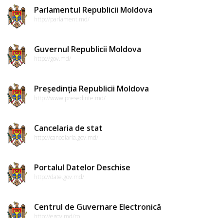
Parlamentul Republicii Moldova
http://parlament.md/
Guvernul Republicii Moldova
http://gov.md/
Președinția Republicii Moldova
http://www.presedinte.md/
Cancelaria de stat
http://cancelaria.gov.md/
Portalul Datelor Deschise
http://date.gov.md/
Centrul de Guvernare Electronică
http://egov.md/ro