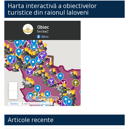
Harta interactivă a obiectivelor
turistice din raionul Ialoveni
Articole recente