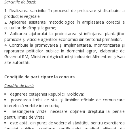
Sarcinile de bază:
Realizarea sarcinilor în procesul de prelucrare și distribuire a
producției vegetale;
Aplicarea asistenței metodologice în amplasarea corectă a
culturilor de cîmp și legume;
Aplicarea ajutorului la proiectarea și înființarea plantațiilor
pomicole și viticole agenților economici din teritoriul primăriilor.
Contribuie la promovarea și implimentarea, monitorizarea și
raportarea politicilor publice în domeniul agrar, elaborate de
Guvernul RM, Ministerul Agriculturii și Industriei Alimentare și/sau
alte autorități.
Condiţiile de participare la concurs
:
Condiţii de bază
–
deţinerea cetăţeniei Republicii Moldova;
posedarea limbii de stat şi limbilor oficiale de comunicare
interetnică vorbite în teritoriu;
neatingerea vîrstei necesare obţinerii dreptului la pensie
pentru limită de vîrstă;
este aptă, din punct de vedere al sănătăţii, pentru exercitarea
funcţiei publice, conform certificatului medical eliberat de