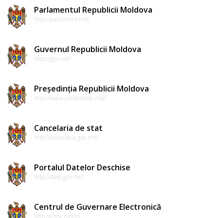
Parlamentul Republicii Moldova
http://parlament.md/
Guvernul Republicii Moldova
http://gov.md/
Președinția Republicii Moldova
http://www.presedinte.md/
Cancelaria de stat
http://cancelaria.gov.md/
Portalul Datelor Deschise
http://date.gov.md/
Centrul de Guvernare Electronică
http://egov.md/ro