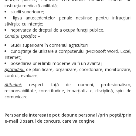
instituţia medicală abilitată;
studii superioare;
lipsa antecedentelor penale nestinse pentru infracţiuni
săvîrşite cu intenţie;
neprivarea de dreptul de a ocupa funcţii publice.
Condiţii specifice
–
Studii superioare în domeniul agriculturii;
cunoştinţe de utilizare a computerului (Microsoft Word, Excel,
Internet);
posedarea unei limbi moderne va fi un avantaj;
Aptitudini:
de planificare, organizare, coordonare, monitorizare,
control, evaluare;
Atitudini:
respect faţă de oameni, profesionalism,
responsabilitate, corectitudine, imparţialitate, disciplină, spirit de
comunicare.
Persoanele interesate pot depune personal
/prin poştă/prin
e-mail
Dosarul de concurs, care va conţine: