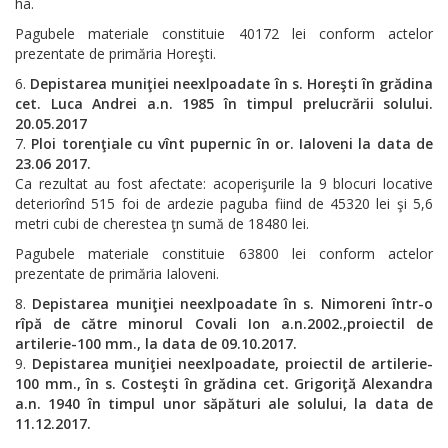
ha.
Pagubele materiale constituie 40172 lei conform actelor
prezentate de primăria Horeşti.
Depistarea muniţiei neexlpoadate în s. Horeşti în grădina
cet. Luca Andrei a.n. 1985 în timpul prelucrării solului.
20.05.2017
Ploi torenţiale cu vînt pupernic în or. Ialoveni la data de
23.06 2017.
Ca rezultat au fost afectate: acoperişurile la 9 blocuri locative
deteriorînd 515 foi de ardezie paguba fiind de 45320 lei şi 5,6
metri cubi de cherestea ţn sumă de 18480 lei.
Pagubele materiale constituie 63800 lei conform actelor
prezentate de primăria Ialoveni.
Depistarea muniţiei neexlpoadate în s. Nimoreni într-o
rîpă de către minorul Covali Ion a.n.2002.,proiectil de
artilerie-100 mm., la data de 09.10.2017.
Depistarea muniţiei neexlpoadate, proiectil de artilerie-
100 mm., în s. Costeşti în grădina cet. Grigoriţă Alexandra
a.n. 1940 în timpul unor săpături ale solului, la data de
11.12.2017.