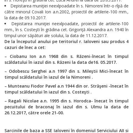
Depistarea muniţiei neexlpoadate în s. Nimoreni într-o rîpă de
către minorul Covali Ion a.n.2002, proiectil de artilerie-100 mm.,
la data de 09.10.2017.
Depistarea muniţiei neexlpoadate, proiectil de artilerie-100
mm., în s. Costeşti în grădina cet. Grigoriţă Alexandra a.n. 1940 în
timpul unor săpături ale solului, la data de 11.12.2017.
De la începutul anului pe teritoriul r. Ialoveni sau produs 4
cazuri de înec a cet:
– Ciobanu Ion a.n 1968 din s. Răzeni-înecat în timpul
scăldatului în iazul din s. Răzeni la data de16. 05.2017.
– Odobescu Serghei a.n 1997 din s. Mileştii Mici-înecat în
timpul scăldatului în iazul de la Nimoreni .
– Munteanu Fiodor Pavel a.n 1944 din or. Străşeni -înecat în
timpul scăldatului în iazul din s. Costeşti .
– Ragali Nicolae a.n. 1995 din s. Horodca- înecat în timpul
pecuitului de braconaj în iazul din s. Ulmu la data de
26.12.2017, către orele 21-00.
Sarcinile de baza a SSE Ialoveni în domeniul Serviciului AII si