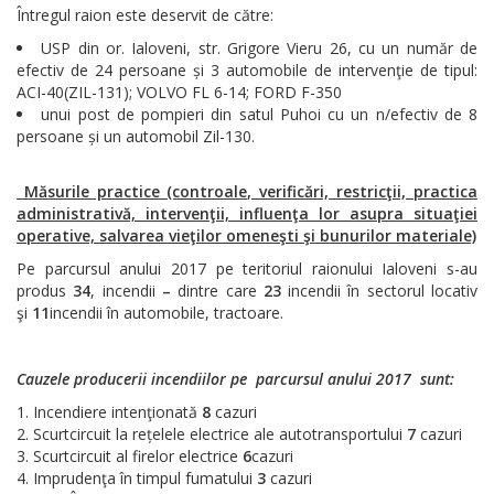
Întregul raion este deservit de către:
USP din or. Ialoveni, str. Grigore Vieru 26, cu un număr de
efectiv de 24 persoane și 3 automobile de intervenţie de tipul:
ACI-40(ZIL-131); VOLVO FL 6-14; FORD F-350
unui post de pompieri din satul Puhoi cu un n/efectiv de 8
persoane și un automobil Zil-130.
Măsurile practice (controale, verificări, restricţii, practica
administrativă, intervenţii, influenţa lor asupra situaţiei
operative, salvarea vieţilor omeneşti şi bunurilor materiale)
Pe parcursul anului 2017 pe teritoriul raionului Ialoveni s-au
produs
34
, incendii
–
dintre care
23
incendii în sectorul locativ
şi
11
incendii în automobile, tractoare.
Cauzele producerii incendiilor pe parcursul anului 2017 sunt:
Incendiere intenţionată
8
cazuri
Scurtcircuit la rețelele electrice ale autotransportului
7
cazuri
Scurtcircuit al firelor electrice
6
cazuri
Imprudenţa în timpul fumatului
3
cazuri