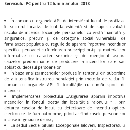
Serviciului PC pentru 12 luni a anului 2018
În comun cu organele APL de intensificat lucrul de profilaxie
în sectorul locativ, de luat la evidență și de supus evaluării
riscului de incendiu locuințele persoanelor cu vîrstă înaintată și
singuratice, precum și de categorie social vulnerabilă, de
familiarizat populația cu regulile de apărare împotriva incendiilor
specifice perioadei cu înmînarea prescripțiilor-tip și materialelor
informative cu caracter sezonier și de menționat asupra
cauzelor predominante de producere a incendiilor care sau
soldat cu decesul persoanelor;
În baza analizei incendiilor produse în teritoriul din subordine
de a intensifica instruirea populației prin metoda de raiduri în
comun cu organele APL în localitățile cu număr sporit de
incendiu;
Implementarea proiectului ,,Asigurarea apărării împotriva
incendiilor în fondul locativ din localitățile raionului ” , prin
dotarea caselor de locuit cu detectoare de incendiu optico-
electronice de fum autonome, prioritar fiind casele persoanelor
incluse în grupurile de risc;
La sediul Secției Situații Excepționale Ialoveni, Inspectoratului