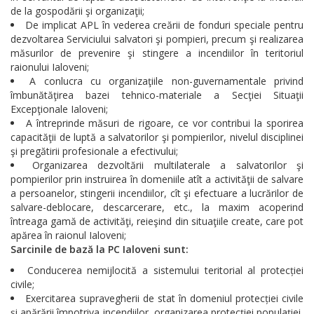
de la gospodării şi organizaţii;
De implicat APL în vederea creării de fonduri speciale pentru
dezvoltarea Serviciului salvatori şi pompieri, precum şi realizarea
măsurilor de prevenire şi stingere a incendiilor în teritoriul
raionului Ialoveni;
A conlucra cu organizaţiile non-guvernamentale privind
îmbunătăţirea bazei tehnico-materiale a Secţiei Situaţii
Excepţionale Ialoveni;
A întreprinde măsuri de rigoare, ce vor contribui la sporirea
capacităţii de luptă a salvatorilor şi pompierilor, nivelul disciplinei
şi pregătirii profesionale a efectivului;
Organizarea dezvoltării multilaterale a salvatorilor şi
pompierilor prin instruirea în domeniile atît a activităţii de salvare
a persoanelor, stingerii incendiilor, cît şi efectuare a lucrărilor de
salvare-deblocare, descarcerare, etc., la maxim acoperind
întreaga gamă de activităţi, reieşind din situaţiile create, care pot
apărea în raionul Ialoveni;
Sarcinile de bază la PC Ialoveni sunt:
Conducerea nemijlocită a sistemului teritorial al protecției
civile;
Exercitarea supravegherii de stat în domeniul protecției civile
și apărării împotriva incendiilor, organizarea protecției populației,