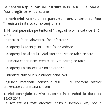
La Centrul Republican de Instruire la PC a IGSU al MAI au
fost pregătite–91 persoane:
Pe teritoriul raionului pe parcursul anului 2017 au fost
înregistrate 9 situaţii excepţionale .
Ninsori puternice pe teritoriul întregului raion la data de 21.04
2017.
Ca rezultat în or. Ialoveni au fost afectate :
– Acoperişul Grădiniţei nr.1 -963 foi de ardezie.
– Acoperişul pavilionului Grădiniţei nr.3- 5m de tablă zincată.
– Primăria,copertinele ferestrelor-12m pătraţi de tablă.
– Acoperişul bibliotecii- 47 foi de ardezie.
– Inundate subsoluri şi astupate canalizări.
Pagubele materiale constituie 930500 lei conform actelor
prezentate de primăria Ialoveni
Ploi torenţiale cu vînt puternic în s. Puhoi la data de
13.05 2017.
Ca rezultat au fost afectate: drumuri locale-7 km, poduri