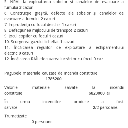
NRAÎI la exploatarea sobelor și canalelor de evacuare a
fumului
3
cazuri
Construcţie greşită, defecte ale sobelor și canalelor de
evacuare a fumului
2
cazuri
Imprudenţa cu focul deschis
1
cazuri
Defecțiunea mijlocului de transpot
2
cazuri
Jocul copiilor cu focul
1
cazuri
Scurgerea gazului lichefiat
1
cazuri
Încălcarea regulilor de exploatare a echipamentului
electric
0
cazuri
Încălcarea RAÎI efectuarea lucrărilor cu focul
0
caz
Pagubele materiale cauzate de incendii constituie
1785200
.
Valorile materiale salvate la incendii
constituie
6820000
lei.
În urma incendiilor produse a fost
salvate
2
/2 persoane.
Trumatizate
0 persoane.