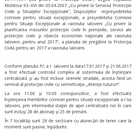
Moldova 93–XVI din 05.04.2007 „Cu privire la Serviciul Protecţiei
Civile şi Situaţiilor Excepţionale”, Dispoziţiilor vicpreşedintelui
comisiei pentru situații excepţionale, a preşedintelui Comisiei
pentru Situaţii Excepţionale al raionului Ialoveni „Cu privire la
planificarea măsurilor protecţiei civile în primăriile, servicii ale
protecţiei civile şi obiecte economiei naţionale ale raionului
Ialoveni ,pentru anul 2017”, a planului de pregătire la Protecţia
Civilă pentru an. 2017 a raionului Ialoveni.
Conform planului PC a r. Ialoveni la data17.01.2017 şi 21.06.2017
a fost efectuat controlul complex al sistermului de înştiinţare
centralizată şi au fost incluse sirenele stradale, acesta fiind un
semnal al protecţiei civile cu semnificaţia ,,Atenţie tuturor!”.
La ora 11.00 şi 10.00 corespunzător, a fost efectuată
înştiinţarea membrilor comisiei pentru situaţii excepţionale a r-lui
Ialoveni, prin intermediul staţiei de apel centralizată noi în care
sunt incluşi 28 de abonaţi şi 25 de primării.
În 7 localităţi sunt 29 de sectoare cu alunecări de teren care la
moment sunt pasive, înpădurite.