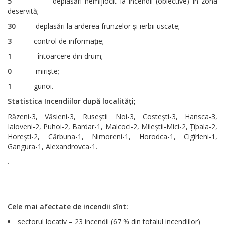
5
deplasări nemijlocit la incendii (obiective) în zona
deservită;
30
deplasări la arderea frunzelor şi ierbii uscate;
3
control de informație;
1
întoarcere din drum;
0
miriște;
1
gunoi.
Statistica Incendiilor după localități;
Răzeni-3, Văsieni-3, Ruseștii Noi-3, Costești-3, Hansca-3,
Ialoveni-2, Puhoi-2, Bardar-1, Malcoci-2, Mileștii-Mici-2, Țîpala-2,
Horești-2, Cărbuna-1, Nimoreni-1, Horodca-1, Cigîrleni-1,
Gangura-1, Alexandrovca-1.
.
Cele mai afectate de incendii sînt:
sectorul locativ – 23 incendii (67 % din totalul incendiilor)