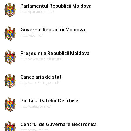
Parlamentul Republicii Moldova
http://parlament.md/
Guvernul Republicii Moldova
http://gov.md/
Președinția Republicii Moldova
http://www.presedinte.md/
Cancelaria de stat
http://cancelaria.gov.md/
Portalul Datelor Deschise
http://date.gov.md/
Centrul de Guvernare Electronică
http://egov.md/ro