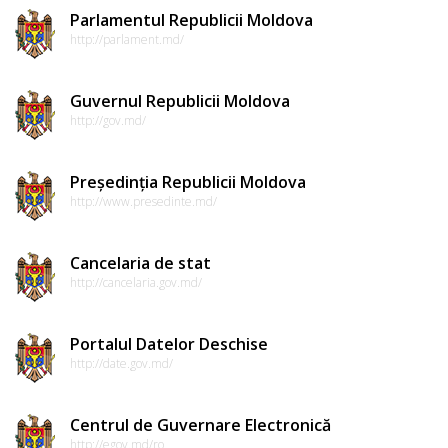
Parlamentul Republicii Moldova
http://parlament.md/
Guvernul Republicii Moldova
http://gov.md/
Președinția Republicii Moldova
http://www.presedinte.md/
Cancelaria de stat
http://cancelaria.gov.md/
Portalul Datelor Deschise
http://date.gov.md/
Centrul de Guvernare Electronică
http://egov.md/ro