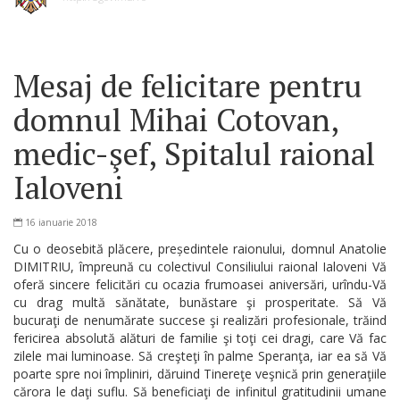
Mesaj de felicitare pentru
domnul Mihai Cotovan,
medic-şef, Spitalul raional
Ialoveni
16 ianuarie 2018
Cu o deosebită plăcere, președintele raionului, domnul Anatolie
DIMITRIU, împreună cu colectivul Consiliului raional Ialoveni Vă
oferă sincere felicitări cu ocazia frumoasei aniversări, urîndu-Vă
cu drag multă sănătate, bunăstare şi prosperitate. Să Vă
bucuraţi de nenumărate succese şi realizări profesionale, trăind
fericirea absolută alături de familie şi toţi cei dragi, care Vă fac
zilele mai luminoase. Să creşteţi în palme Speranţa, iar ea să Vă
poarte spre noi împliniri, dăruind Tinereţe veşnică prin generaţiile
cărora le daţi suflu. Să beneficiaţi de infinitul gratitudinii umane